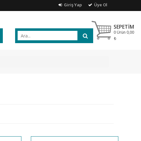
Giriş Yap
Üye Ol
SEPETIM
0 Ürün
0,00