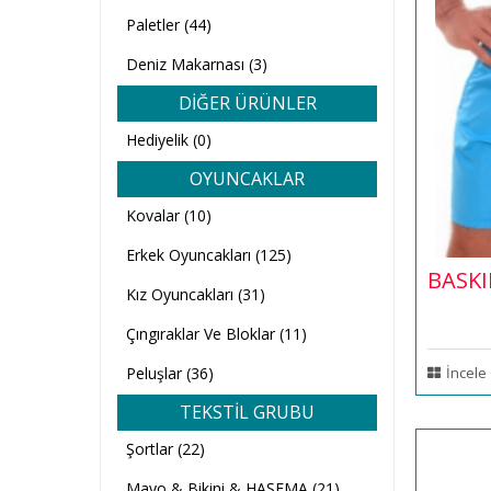
Paletler (44)
Deniz Makarnası (3)
DİĞER ÜRÜNLER
Hediyelik (0)
OYUNCAKLAR
Kovalar (10)
Erkek Oyuncakları (125)
BASK
Kız Oyuncakları (31)
Çıngıraklar Ve Bloklar (11)
Peluşlar (36)
İncele
TEKSTİL GRUBU
Şortlar (22)
Mayo & Bikini & HAŞEMA (21)