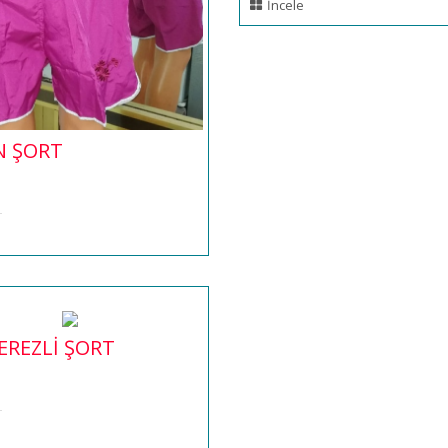
İncele
N ŞORT
REZLİ ŞORT