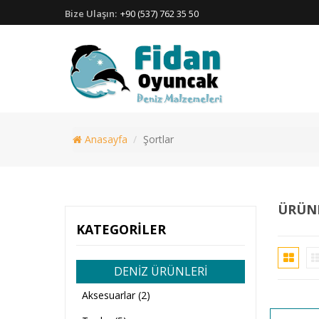
Bize Ulaşın:
+90 (537) 762 35 50
Anasayfa
Şortlar
ÜRÜNL
KATEGORILER
DENİZ ÜRÜNLERİ
Aksesuarlar (2)