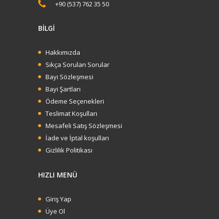
+90 (537) 762 35 50
BİLGİ
Hakkımızda
Sıkça Sorulan Sorular
Bayi Sözleşmesi
Bayi Şartları
Ödeme Seçenekleri
Teslimat Koşulları
Mesafeli Satış Sözleşmesi
İade ve İptal koşulları
Gizlilik Politikası
HIZLI MENÜ
Sun Brown Aloe Vera Jel 200ml
Giriş Yap
BARKOD: (8697869090338)KOD=338 koli
Üye Ol
içi adet: 12