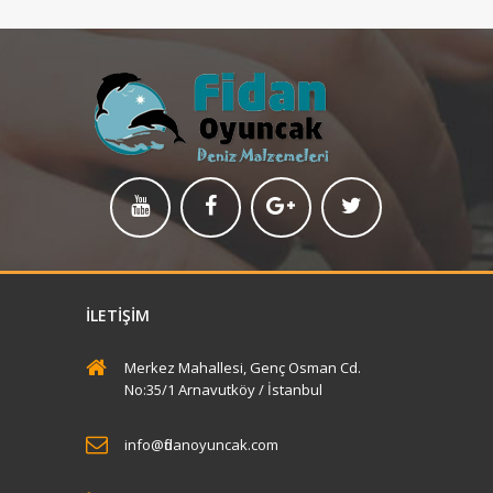
Sun Brown After Sun 200ml
BARKOD:(8697869090116)KOD=116 koli
İLETIŞIM
içi adet: 12
Merkez Mahallesi, Genç Osman Cd.
No:35/1 Arnavutköy / İstanbul
İncele
info@fidanoyuncak.com